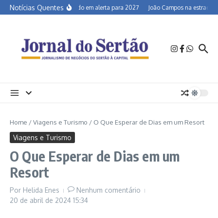
Ir para o conteúdo
Notícias Quentes
Semiárido em alerta para 2027
João Campos na estrada e a
Home
/
Viagens e Turismo
/
O Que Esperar de Dias em um Resort
Viagens e Turismo
O Que Esperar de Dias em um
Resort
Por
Helida Enes
Nenhum comentário
20 de abril de 2024
15:34