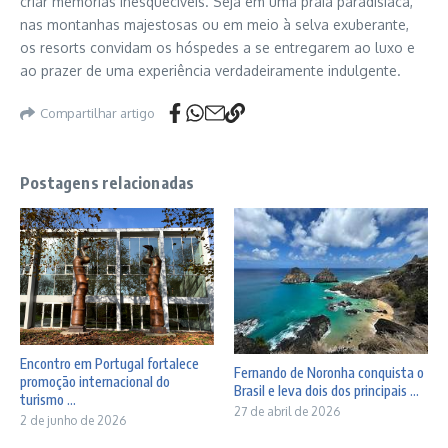
criar memórias inesquecíveis. Seja em uma praia paradisíaca,
nas montanhas majestosas ou em meio à selva exuberante,
os resorts convidam os hóspedes a se entregarem ao luxo e
ao prazer de uma experiência verdadeiramente indulgente.
Compartilhar artigo
Postagens relacionadas
Encontro em Portugal fortalece
Fernando de Noronha conquista o
promoção internacional do
Brasil e leva dois dos principais ...
turismo ...
27 de abril de 2026
2 de junho de 2026