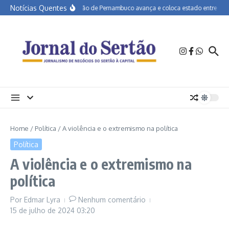
Ir para o conteúdo
Notícias Quentes
Educação de Pernambuco avança e coloca estado entre os mel
Home
/
Política
/
A violência e o extremismo na política
Política
A violência e o extremismo na
política
Por
Edmar Lyra
Nenhum comentário
15 de julho de 2024
03:20