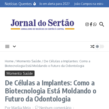
Ir para o conteúdo
Notícias Quentes
Semiárido em alerta para 2027
João Campos na estrada e a
Home
/
Momento Saúde
/
De Células a Implantes: Como a
Biotecnologia Está Moldando o Futuro da Odontologia
Momento Saúde
De Células a Implantes: Como a
Biotecnologia Está Moldando o
Futuro da Odontologia
Por
Marília Melo
Nenhum comentário