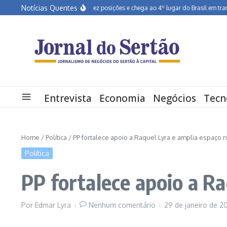
Ir para o conteúdo
Notícias Quentes
Pernambuco salta dez posições e chega ao 4º lugar do Brasil em transfo
Entrevista
Economia
Negócios
Tecn
Home
/
Política
/
PP fortalece apoio a Raquel Lyra e amplia espaço 
Política
PP fortalece apoio a R
Por
Edmar Lyra
Nenhum comentário
29 de janeiro de 