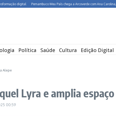
rmação digital
Pernambuco Meu País chega a Arcoverde com Ana Carolina, Mari
ologia
Política
Saúde
Cultura
Edição Digital
na Alepe
aquel Lyra e amplia espaço
2025
00:59