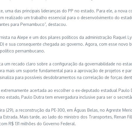
 uma das principais lideranças do PP no estado. Para ele, a nova c
m realizado um trabalho essencial para o desenvolvimento do estad
antes para Pernambuco”, destacou.
ista na Alepe e um dos pilares políticos da administração Raquel Ly
 (SD) e sua consequente chegada ao governo. Agora, com esse novo bl
 político pernambucano.
a um recado claro sobre a configuração da governabilidade no estad
ura mais um suporte fundamental para a aprovação de projetos e par
inaliza para possíveis desdobramentos na correlação de forças dentr
extremamente acertada ao escolher o ex-deputado estadual Paulo D
no estado, Paulo Dutra tem envergadura inclusive para ser o secretá
ira (29), a reconstrução da PE-300, em Águas Belas, no Agreste Mer
strada. Mais tarde, ao lado do ministro dos Transportes, Renan Filho
com R$ 131 milhões do Governo Federal.