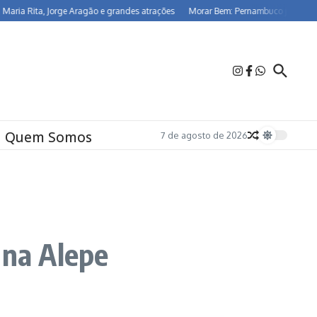
a Rita, Jorge Aragão e grandes atrações
Morar Bem: Pernambuco já beneficia 2
Quem Somos
7 de agosto de 2026
 na Alepe