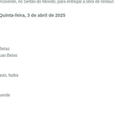
rcoverde, no Sertão do Moxotó, para entregar a obra de restau
a-feira, 3 de abril de 2025
Belas
uas Belas
ras, Itaíba
overde