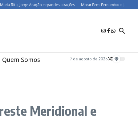
ta, Jorge Aragão e grandes atrações
Morar Bem: Pernambuco já beneficia 26,5
Quem Somos
7 de agosto de 2026
reste Meridional e