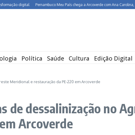
ção digital
Pernambuco Meu País chega a Arcoverde com Ana Carolina, Maria Ri
ologia
Política
Saúde
Cultura
Edição Digital
reste Meridional e restauração da PE-220 em Arcoverde
s de dessalinização no Ag
 em Arcoverde