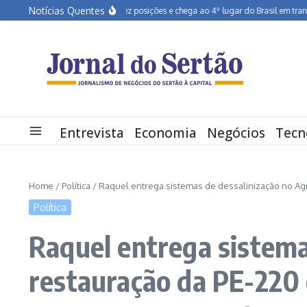
Ir para o conteúdo
Notícias Quentes
Pernambuco salta dez posições e chega ao 4º lugar do Brasil em transforma
Entrevista
Economia
Negócios
Tecn
Home
/
Política
/
Raquel entrega sistemas de dessalinização no Ag
Política
Raquel entrega sistema
restauração da PE-220