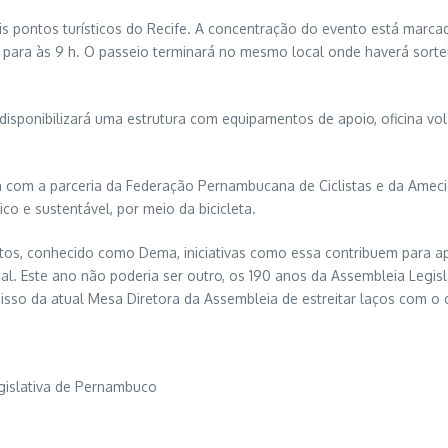
pais pontos turísticos do Recife. A concentração do evento está marc
para às 9 h. O passeio terminará no mesmo local onde haverá sorteio 
 disponibilizará uma estrutura com equipamentos de apoio, oficina v
a com a parceria da Federação Pernambucana de Ciclistas e da Amecic
 e sustentável, por meio da bicicleta.
tos, conhecido como Dema, iniciativas como essa contribuem para ap
. Este ano não poderia ser outro, os 190 anos da Assembleia Legisl
sso da atual Mesa Diretora da Assembleia de estreitar laços com o
islativa de Pernambuco