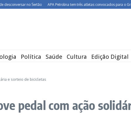
nversar no Sertão
APA Petrolina tem três atletas convocados para o Grand Prix 
ologia
Política
Saúde
Cultura
Edição Digital
ia e sorteio de bicicletas
e pedal com ação solidári