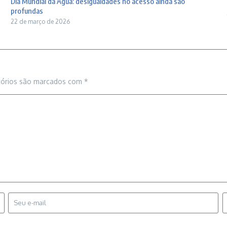
Dia Mundial da Água: desigualdades no acesso ainda são
profundas
22 de março de 2026
tórios são marcados com
*