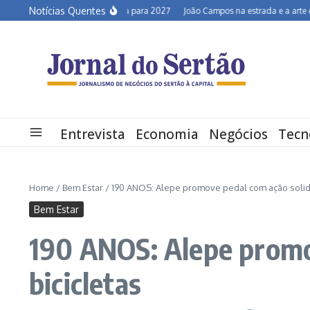
Ir para o conteúdo
Notícias Quentes
Semiárido em alerta para 2027
João Campos na estrada e a arte de desco
Entrevista
Economia
Negócios
Tecn
Home
/
Bem Estar
/
190 ANOS: Alepe promove pedal com ação solidár
Bem Estar
190 ANOS: Alepe promov
bicicletas