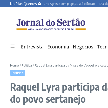
Ir para o conteúdo
Notícias Quentes
BR-232 entra em obras no Agreste com projeção até o Sertão
Dia dos Pais de
Entrevista
Economia
Negócios
Tecn
Home
/
Política
/
Raquel Lyra participa da Missa do Vaqueiro e celeb
Política
Raquel Lyra participa d
do povo sertanejo