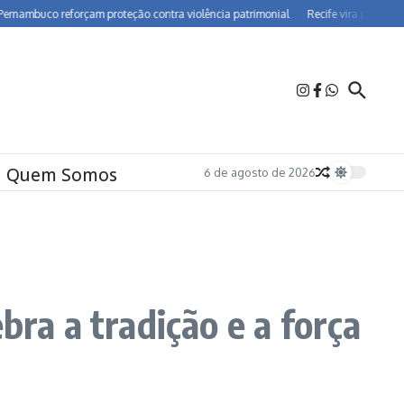
o reforçam proteção contra violência patrimonial
Recife vira polo de farmacov
Quem Somos
6 de agosto de 2026
bra a tradição e a força