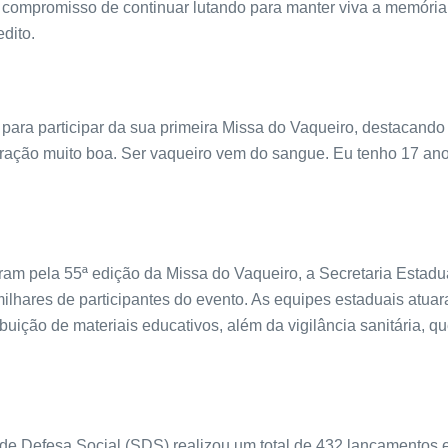
 compromisso de continuar lutando para manter viva a memóri
edito.
ara participar da sua primeira Missa do Vaqueiro, destacando 
bração muito boa. Ser vaqueiro vem do sangue. Eu tenho 17 an
aram pela 55ª edição da Missa do Vaqueiro, a Secretaria Es
milhares de participantes do evento. As equipes estaduais atu
uição de materiais educativos, além da vigilância sanitária, 
a de Defesa Social (SDS) realizou um total de 432 lançamentos 