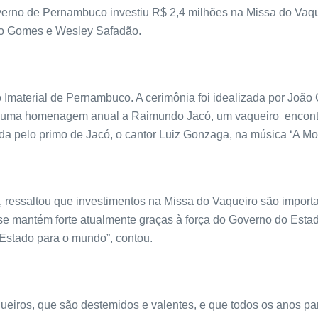
erno de Pernambuco investiu R$ 2,4 milhões na Missa do Vaque
oão Gomes e Wesley Safadão.
aterial de‬‭ Pernambuco‬‭. A cerimônia foi idealizada por João C
 uma homenagem anual a Raimundo‬‭ Jacó,‬‭ um‬‭ vaqueiro‬‭ ‭ encont
ntada pelo primo de Jacó, o cantor Luiz Gonzaga, na música ‘A Mo
, ressaltou que investimentos na Missa do Vaqueiro são import
 se mantém forte atualmente graças à força do Governo do Esta
o Estado para o mundo”, contou.
 vaqueiros, que são destemidos e valentes, e que todos os ano