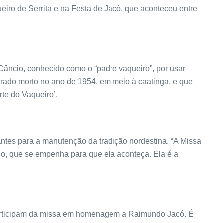
iro de Serrita e na Festa de Jacó, que aconteceu entre
âncio, conhecido como o “padre‬‭ vaqueiro”, por usar‬‭
rado‬‭ morto‬‭ no ano de 1954,‬‭ em meio à caatinga, e que
rte do Vaqueiro’.
antes para a manutenção da tradição nordestina. “A Missa
do, que se empenha para que ela aconteça. Ela é a
s participam da missa em homenagem a Raimundo Jacó. É