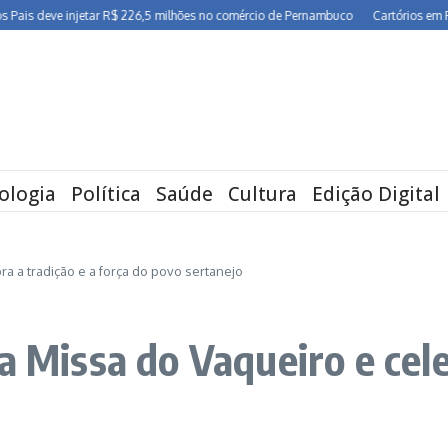
ve injetar R$ 226,5 milhões no comércio de Pernambuco
Cartórios em Pernambuc
ologia
Política
Saúde
Cultura
Edição Digital
ra a tradição e a força do povo sertanejo
a Missa do Vaqueiro e cele