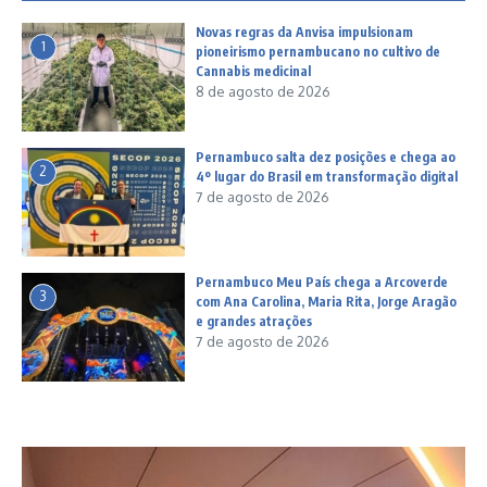
Novas regras da Anvisa impulsionam
1
pioneirismo pernambucano no cultivo de
Cannabis medicinal
8 de agosto de 2026
Pernambuco salta dez posições e chega ao
2
4º lugar do Brasil em transformação digital
7 de agosto de 2026
Pernambuco Meu País chega a Arcoverde
3
com Ana Carolina, Maria Rita, Jorge Aragão
e grandes atrações
7 de agosto de 2026