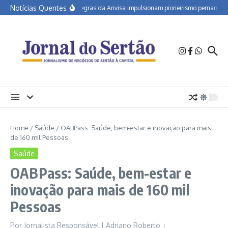
Ir para o conteúdo
Notícias Quentes
Novas regras da Anvisa impulsionam pioneirismo pernambucan
Home
/
Saúde
/
OABPass: Saúde, bem-estar e inovação para mais
de 160 mil Pessoas
Saúde
OABPass: Saúde, bem-estar e
inovação para mais de 160 mil
Pessoas
Por
Jornalista Responsável | Adriano Roberto