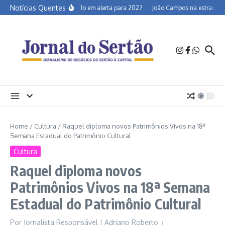
Ir para o conteúdo
Notícias Quentes
Semiárido em alerta para 2027
João Campos na estrada e a 
Home
/
Cultura
/
Raquel diploma novos Patrimônios Vivos na 18ª
Semana Estadual do Patrimônio Cultural
Cultura
Raquel diploma novos
Patrimônios Vivos na 18ª Semana
Estadual do Patrimônio Cultural
Por
Jornalista Responsável | Adriano Roberto