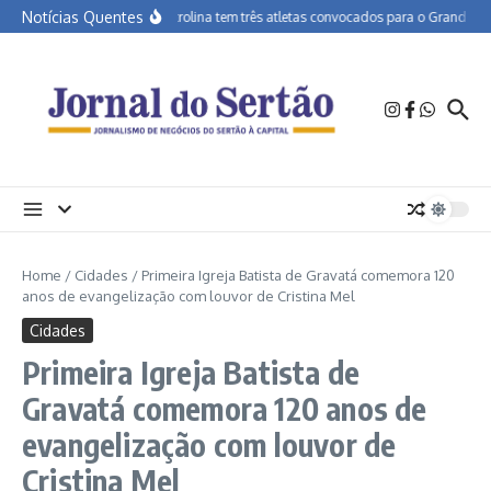
Ir para o conteúdo
Notícias Quentes
APA Petrolina tem três atletas convocados para o Grand Prix d
Home
/
Cidades
/
Primeira Igreja Batista de Gravatá comemora 120
anos de evangelização com louvor de Cristina Mel
Cidades
Primeira Igreja Batista de
Gravatá comemora 120 anos de
evangelização com louvor de
Cristina Mel