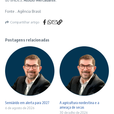
do BNDES,
Aloizio Mercadante
.
Fonte . Agência Brasil
Compartilhar artigo
Postagens relacionadas
Semiárido em alerta para 2027
A agricultura nordestina e a
ameaça de secas
6 de agosto de 2026
30 de julho de 2026