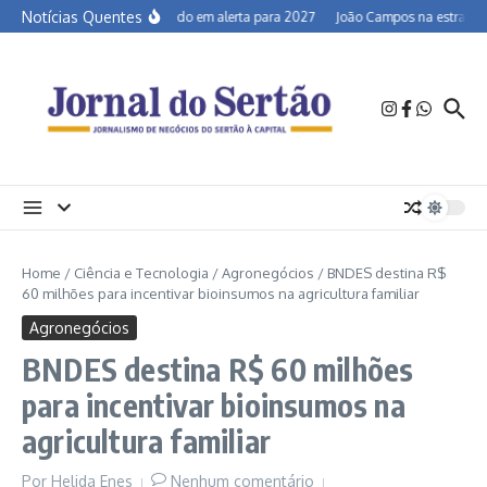
Ir para o conteúdo
Notícias Quentes
Semiárido em alerta para 2027
João Campos na estrada e 
Home
/
Ciência e Tecnologia
/
Agronegócios
/
BNDES destina R$
60 milhões para incentivar bioinsumos na agricultura familiar
Agronegócios
BNDES destina R$ 60 milhões
para incentivar bioinsumos na
agricultura familiar
Por
Helida Enes
Nenhum comentário