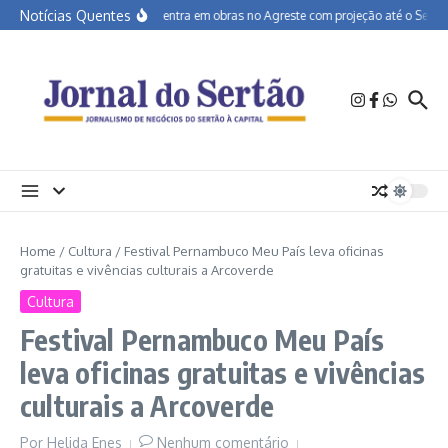
Ir para o conteúdo
Notícias Quentes
BR-232 entra em obras no Agreste com projeção até o Sertão
Home
/
Cultura
/
Festival Pernambuco Meu País leva oficinas
gratuitas e vivências culturais a Arcoverde
Cultura
Festival Pernambuco Meu País
leva oficinas gratuitas e vivências
culturais a Arcoverde
Por
Helida Enes
Nenhum comentário