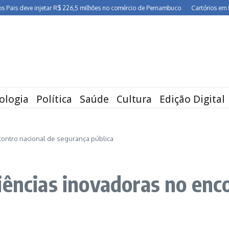
ve injetar R$ 226,5 milhões no comércio de Pernambuco
Cartórios em Pernambuc
ologia
Política
Saúde
Cultura
Edição Digital
contro nacional de segurança pública
iências inovadoras no enc