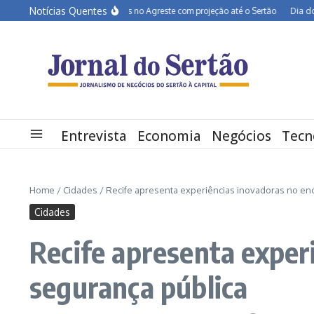
Ir para o conteúdo
Notícias Quentes
BR-232 entra em obras no Agreste com projeção até o Sertão
Dia dos Pais de
Entrevista
Economia
Negócios
Tecn
Home
/
Cidades
/
Recife apresenta experiências inovadoras no en
Cidades
Recife apresenta exper
segurança pública