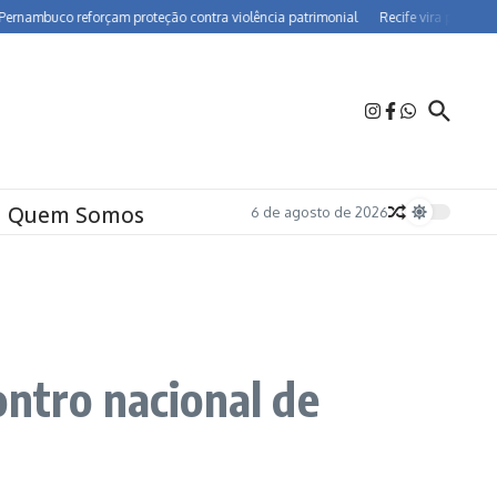
o reforçam proteção contra violência patrimonial
Recife vira polo de farmacov
Quem Somos
6 de agosto de 2026
ontro nacional de