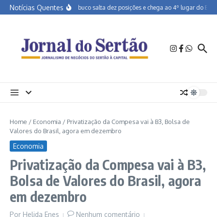
Ir para o conteúdo
Notícias Quentes
Pernambuco salta dez posições e chega ao 4º lugar do Brasil
Home
/
Economia
/
Privatização da Compesa vai à B3, Bolsa de
Valores do Brasil, agora em dezembro
Economia
Privatização da Compesa vai à B3,
Bolsa de Valores do Brasil, agora
em dezembro
Por
Helida Enes
Nenhum comentário