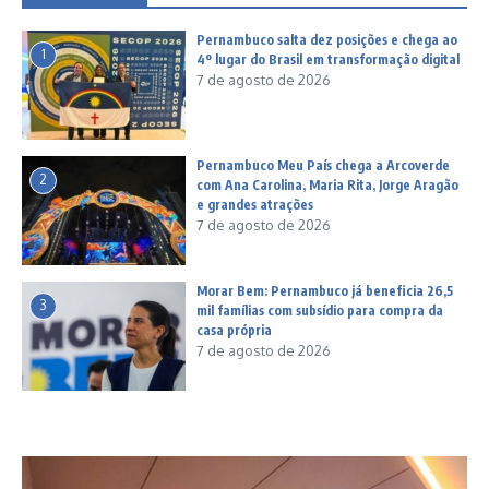
Pernambuco salta dez posições e chega ao
1
4º lugar do Brasil em transformação digital
7 de agosto de 2026
Pernambuco Meu País chega a Arcoverde
2
com Ana Carolina, Maria Rita, Jorge Aragão
e grandes atrações
7 de agosto de 2026
Morar Bem: Pernambuco já beneficia 26,5
3
mil famílias com subsídio para compra da
casa própria
7 de agosto de 2026