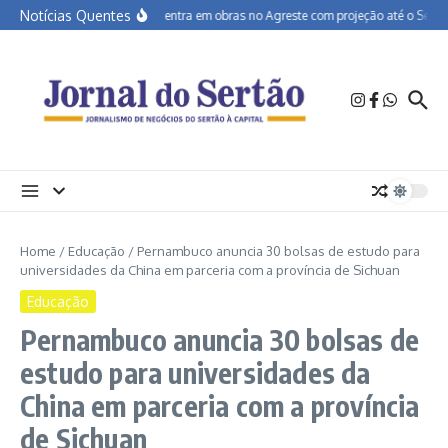
Ir para o conteúdo
Notícias Quentes
BR-232 entra em obras no Agreste com projeção até o Sertão
Home
/
Educação
/
Pernambuco anuncia 30 bolsas de estudo para
universidades da China em parceria com a província de Sichuan
Educação
Pernambuco anuncia 30 bolsas de
estudo para universidades da
China em parceria com a província
de Sichuan