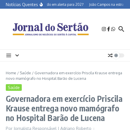
Ir para o conteúdo
Notícias Quentes
Semiárido em alerta para 2027
João Campos na estrada e a
Home
/
Saúde
/
Governadora em exercício Priscila Krause entrega
novo mamógrafo no Hospital Barão de Lucena
Saúde
Governadora em exercício Priscila
Krause entrega novo mamógrafo
no Hospital Barão de Lucena
Por
Jornalista Responsável | Adriano Roberto