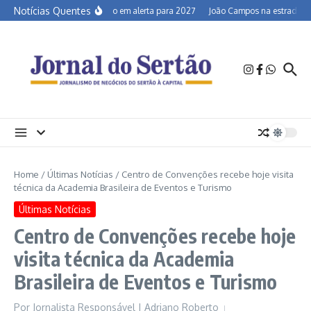
Ir para o conteúdo
Notícias Quentes
Semiárido em alerta para 2027
João Campos na estrada e a 
Home
/
Últimas Notícias
/
Centro de Convenções recebe hoje visita
técnica da Academia Brasileira de Eventos e Turismo
Últimas Notícias
Centro de Convenções recebe hoje
visita técnica da Academia
Brasileira de Eventos e Turismo
Por
Jornalista Responsável | Adriano Roberto