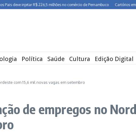
deve injetar R$ 226,5 milhões no comércio de Pernambuco
Cartórios em Pernamb
ologia
Política
Saúde
Cultura
Edição Digital
rdeste com 15,6 mil novas vagas em setembro
ação de empregos no Nord
bro