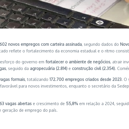
.602 novos empregos com carteira assinada
, segundo dados do
Nov
ltado reflete o fortalecimento da economia estadual e o ritmo consi
o esforço do governo em
fortalecer o ambiente de negócios
, atrair i
gas
, seguido da
agropecuária (2.814)
e
construção civil (2.354)
. Comér
vagas formais
, totalizando
172.700 empregos criados desde 2023
. O
e favorável para novos investimentos, enquanto o secretário da Sede
163 vagas abertas
e crescimento de
55,8%
em relação a 2024, segui
e geração de emprego do país.