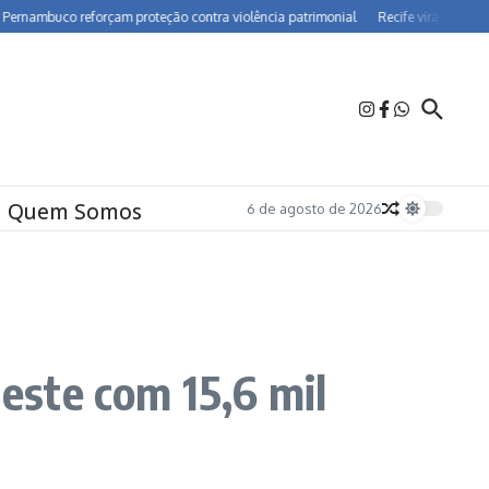
uco reforçam proteção contra violência patrimonial
Recife vira polo de farmac
Quem Somos
6 de agosto de 2026
este com 15,6 mil