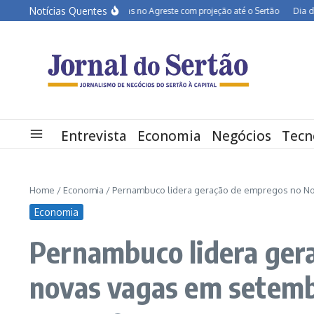
Ir para o conteúdo
Notícias Quentes
BR-232 entra em obras no Agreste com projeção até o Sertão
Dia dos Pais 
Entrevista
Economia
Negócios
Tecn
Home
/
Economia
/
Pernambuco lidera geração de empregos no No
Economia
Pernambuco lidera ger
novas vagas em setem