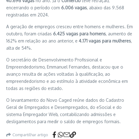
40.696 vagas
no ano. Já o
Comércio
teve retração,
encerrando o período com
6.006 vagas
, abaixo das 9.568
registradas em 2024.
A geração de empregos cresceu entre homens e mulheres. Em
outubro, foram criadas
6.425 vagas para homens
, aumento de
162% em relação ao ano anterior, e
4.171 vagas para mulheres
,
alta de 54%.
O secretário de Desenvolvimento Profissional e
Empreendedorismo, Emmanuel Fernandes, destacou que o
avanço resulta de ações voltadas à qualificação, ao
empreendedorismo e ao estímulo à atividade econômica em
todas as regiões do estado.
O levantamento do Novo Caged reúne dados do Cadastro
Geral de Empregados e Desempregados, do eSocial e do
sistema Empregador Web, contabilizando admissões e
desligamentos para medir o saldo de empregos formais.
Compartilhar artigo