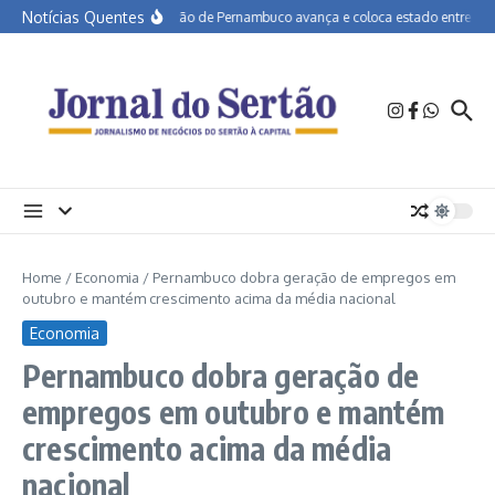
Ir para o conteúdo
Notícias Quentes
Educação de Pernambuco avança e coloca estado entre os mel
Home
/
Economia
/
Pernambuco dobra geração de empregos em
outubro e mantém crescimento acima da média nacional
Economia
Pernambuco dobra geração de
empregos em outubro e mantém
crescimento acima da média
nacional