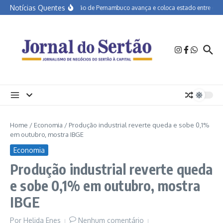
Ir para o conteúdo
Notícias Quentes
Educação de Pernambuco avança e coloca estado entre os mel
Home
/
Economia
/
Produção industrial reverte queda e sobe 0,1%
em outubro, mostra IBGE
Economia
Produção industrial reverte queda
e sobe 0,1% em outubro, mostra
IBGE
Por
Helida Enes
Nenhum comentário