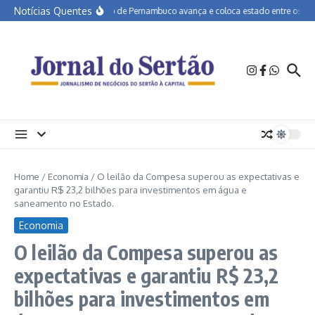
Ir para o conteúdo
Notícias Quentes
Educação de Pernambuco avança e coloca estado entre os melho
Home
/
Economia
/
O leilão da Compesa superou as expectativas e
garantiu R$ 23,2 bilhões para investimentos em água e
saneamento no Estado.
Economia
O leilão da Compesa superou as
expectativas e garantiu R$ 23,2
bilhões para investimentos em