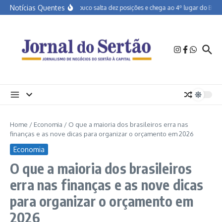
Ir para o conteúdo
Notícias Quentes
Pernambuco salta dez posições e chega ao 4º lugar do Brasil 
Home
/
Economia
/
O que a maioria dos brasileiros erra nas
finanças e as nove dicas para organizar o orçamento em 2026
Economia
O que a maioria dos brasileiros
erra nas finanças e as nove dicas
para organizar o orçamento em
2026