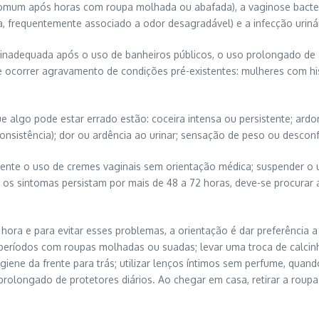
omum após horas com roupa molhada ou abafada), a vaginose bacteri
, frequentemente associado a odor desagradável) e a infecção urinár
e inadequada após o uso de banheiros públicos, o uso prolongado de
e ocorrer agravamento de condições pré-existentes: mulheres com his
e algo pode estar errado estão: coceira intensa ou persistente; ar
onsistência); dor ou ardência ao urinar; sensação de peso ou desconf
ente o uso de cremes vaginais sem orientação médica; suspender o us
 os sintomas persistam por mais de 48 a 72 horas, deve-se procurar 
 hora e para evitar esses problemas, a orientação é dar preferência 
 períodos com roupas molhadas ou suadas; levar uma troca de calcinh
higiene da frente para trás; utilizar lenços íntimos sem perfume, qua
prolongado de protetores diários. Ao chegar em casa, retirar a roupa 