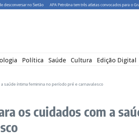
ersar no Sertão
APA Petrolina tem três atletas convocados para o Grand Prix de
ologia
Política
Saúde
Cultura
Edição Digital
 a saúde íntima feminina no período pré e carnavalesco
para os cuidados com a saú
esco