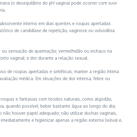
ana (o desequilíbrio do pH vaginal pode ocorrer com suor
ia.
 absorvente interno em dias quentes e roupas apertadas
tórico de candidíase de repetição, vaginose ou vulvodínia
dor ou sensação de queimação; vermelhidão ou inchaço na
orto vaginal; e dor durante a relação sexual.
o de roupas apertadas e sintéticas; manter a região íntima
avaliação médica. Em situações de dor intensa, febre ou
a roupas e fantasias com tecidos naturais, como algodão,
a, quando possível; beber bastante água ao longo do dia;
ndo não houver papel adequado; não utilizar duchas vaginais,
imediatamente e higienizar apenas a região externa (vulva) e,