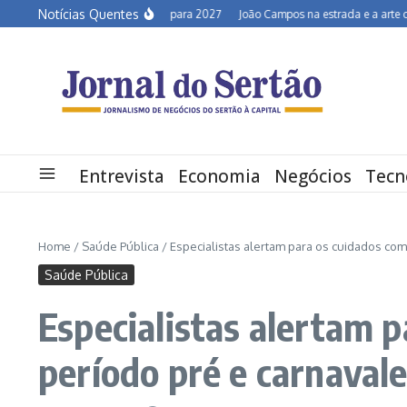
Ir para o conteúdo
Notícias Quentes
Semiárido em alerta para 2027
João Campos na estrada e a arte de desconv
Entrevista
Economia
Negócios
Tecn
Home
/
Saúde Pública
/
Especialistas alertam para os cuidados com
Saúde Pública
Especialistas alertam 
período pré e carnaval