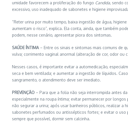
umidade favorecem a proliferação do fungo
Candida
, sendo c
excessivo, uso inadequado de sabonetes e higiene improvisada
“Reter urina por muito tempo, baixa ingestão de água, higien
aumentam o risco”, explica. Ela conta, ainda, que também pod
podem, nesse cenário, apresentar piora dos sintomas.
SAÚDE ÍNTIMA
– Entre os sinais e sintomas mais comuns de qu
vulva; corrimento vaginal anormal (alteração de cor, odor ou c
Nesses casos, é importante evitar a automedicação, especialm
seca e bem ventilada; e aumentar a ingestão de líquidos. Caso
sangramento, o atendimento deve ser imediato.
PREVENÇÃO
– Para que a folia não seja interrompida antes da
especialmente na roupa íntima; evitar permanecer por longos
não segurar a urina; após usar banheiros públicos, realizar a 
sabonetes perfumados ou antissépticos fortes; e evitar o uso 
sempre que possível, dormir sem calcinha.