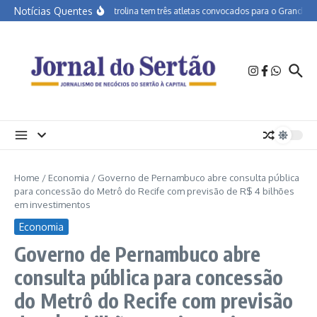
Ir para o conteúdo
Notícias Quentes
APA Petrolina tem três atletas convocados para o Grand Prix 
Home
/
Economia
/
Governo de Pernambuco abre consulta pública
para concessão do Metrô do Recife com previsão de R$ 4 bilhões
em investimentos
Economia
Governo de Pernambuco abre
consulta pública para concessão
do Metrô do Recife com previsão