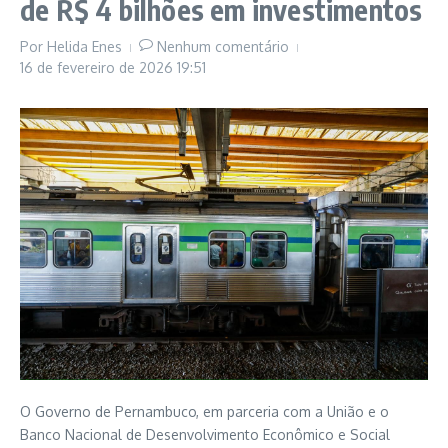
de R$ 4 bilhões em investimentos
Por
Helida Enes
Nenhum comentário
16 de fevereiro de 2026
19:51
O
Governo de Pernambuco
, em parceria com a
União
e o
Banco Nacional de Desenvolvimento Econômico e Social