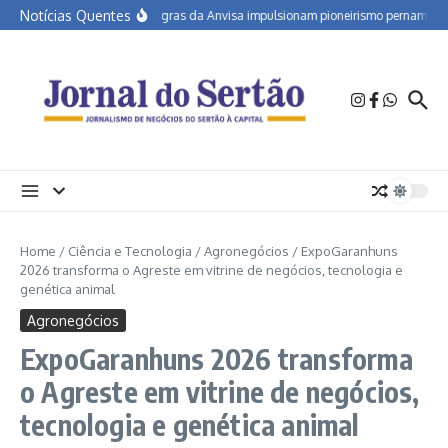
Ir para o conteúdo
Notícias Quentes
Novas regras da Anvisa impulsionam pioneirismo pernambucano
Home
/
Ciência e Tecnologia
/
Agronegócios
/
ExpoGaranhuns
2026 transforma o Agreste em vitrine de negócios, tecnologia e
genética animal
Agronegócios
ExpoGaranhuns 2026 transforma
o Agreste em vitrine de negócios,
tecnologia e genética animal