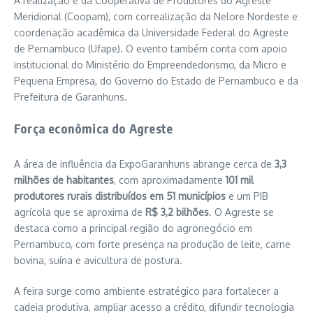
A realização é da
Cooperativa de Produtores do Agreste
Meridional
(Coopam), com correalização da
Nelore Nordeste
e
coordenação acadêmica da
Universidade Federal do Agreste
de Pernambuco
(Ufape). O evento também conta com apoio
institucional do
Ministério do Empreendedorismo, da Micro e
Pequena Empresa
, do
Governo do Estado de Pernambuco
e da
Prefeitura de Garanhuns
.
Força econômica do Agreste
A área de influência da ExpoGaranhuns abrange cerca de
3,3
milhões de habitantes
, com aproximadamente
101 mil
produtores rurais distribuídos em 51 municípios
e um PIB
agrícola que se aproxima de
R$ 3,2 bilhões
. O Agreste se
destaca como a principal região do agronegócio em
Pernambuco, com forte presença na produção de leite, carne
bovina, suína e avicultura de postura.
A feira surge como ambiente estratégico para fortalecer a
cadeia produtiva, ampliar acesso a crédito, difundir tecnologia