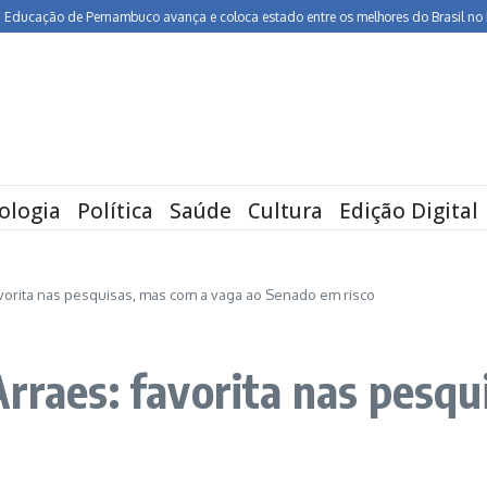
 de Pernambuco avança e coloca estado entre os melhores do Brasil no Ideb
B
ologia
Política
Saúde
Cultura
Edição Digital
avorita nas pesquisas, mas com a vaga ao Senado em risco
Arraes: favorita nas pesqu