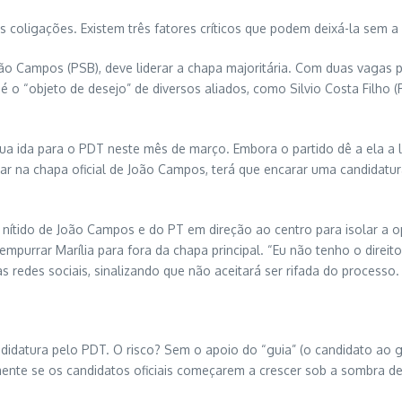
as coligações. Existem três fatores críticos que podem deixá-la sem a 
 João Campos (PSB), deve liderar a chapa majoritária. Com duas vaga
o “objeto de desejo” de diversos aliados, como Silvio Costa Filho 
sua ida para o PDT neste mês de março. Embora o partido dê a ela a
xar na chapa oficial de João Campos, terá que encarar uma candidatur
nítido de João Campos e do PT em direção ao centro para isolar a o
mpurrar Marília para fora da chapa principal. “Eu não tenho o dire
 redes sociais, sinalizando que não aceitará ser rifada do processo.
candidatura pelo PDT. O risco? Sem o apoio do “guia” (o candidato ao
ente se os candidatos oficiais começarem a crescer sob a sombra d