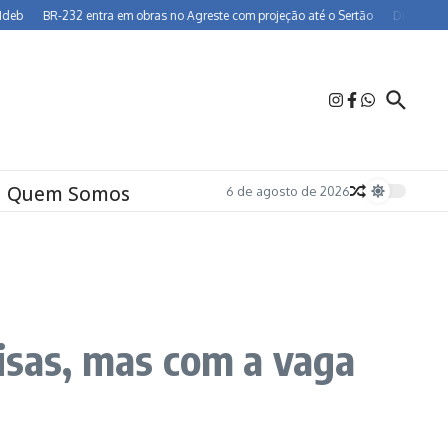
R-232 entra em obras no Agreste com projeção até o Sertão
Dia dos Pais deve i
Quem Somos
6 de agosto de 2026
isas, mas com a vaga