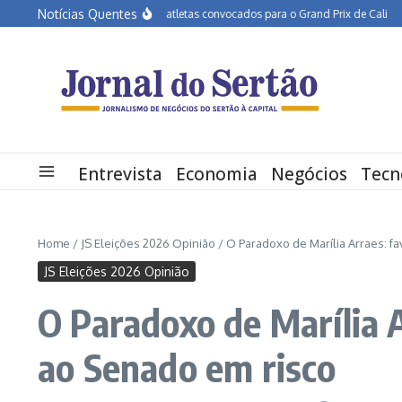
Ir para o conteúdo
Notícias Quentes
APA Petrolina tem três atletas convocados para o Grand Prix de Cali
Educação
Entrevista
Economia
Negócios
Tecn
Home
/
JS Eleições 2026 Opinião
/
O Paradoxo de Marília Arraes: f
JS Eleições 2026 Opinião
O Paradoxo de Marília 
ao Senado em risco