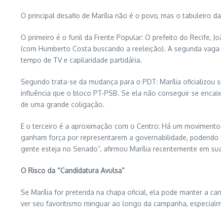
O principal desafio de Marília não é o povo, mas o tabuleiro d
O primeiro é o funil da Frente Popular: O prefeito do Recife,
(com Humberto Costa buscando a reeleição). A segunda vaga é 
tempo de TV e capilaridade partidária.
Segundo trata-se da mudança para o PDT: Marília oficializou 
influência que o bloco PT-PSB. Se ela não conseguir se encai
de uma grande coligação.
E o terceiro é a aproximação com o Centro: Há um movimento 
ganham força por representarem a governabilidade, podendo e
gente esteja no Senado”, afirmou Marília recentemente em suas
O Risco da “Candidatura Avulsa”
Se Marília for preterida na chapa oficial, ela pode manter a 
ver seu favoritismo minguar ao longo da campanha, especialm