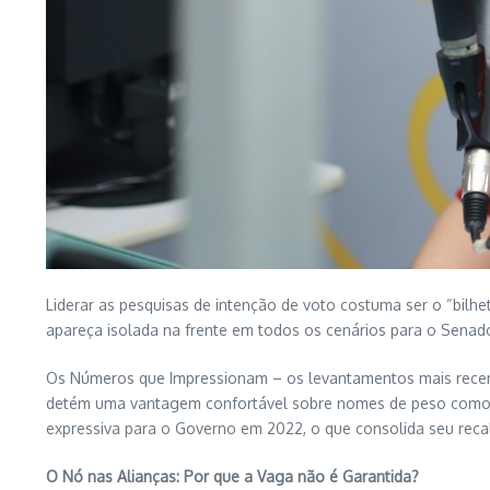
Liderar as pesquisas de intenção de voto costuma ser o “bilhe
apareça isolada na frente em todos os cenários para o Senad
Os Números que Impressionam – os levantamentos mais recente
detém uma vantagem confortável sobre nomes de peso como H
expressiva para o Governo em 2022, o que consolida seu recal
O Nó nas Alianças: Por que a Vaga não é Garantida?