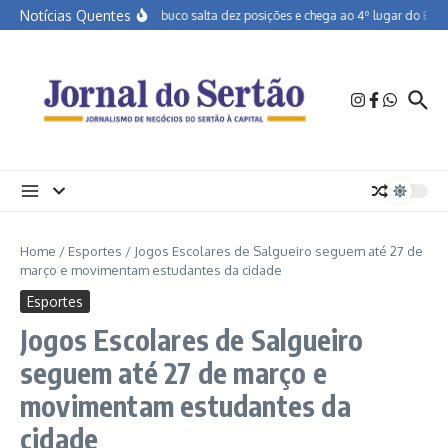
Ir para o conteúdo
Notícias Quentes
Pernambuco salta dez posições e chega ao 4º lugar do Brasil 
Home
/
Esportes
/
Jogos Escolares de Salgueiro seguem até 27 de
março e movimentam estudantes da cidade
Esportes
Jogos Escolares de Salgueiro
seguem até 27 de março e
movimentam estudantes da
cidade