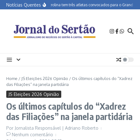
Ir para o conteúdo
Notícias Quentes
APA Petrolina tem três atletas convocados para o Grand Prix d
Home
/
JS Eleições 2026 Opinião
/
Os últimos capítulos do “Xadrez
das Filiações” na janela partidária
JS Eleições 2026 Opinião
Os últimos capítulos do “Xadrez
das Filiações” na janela partidária
Por
Jornalista Responsável | Adriano Roberto
Nenhum comentário