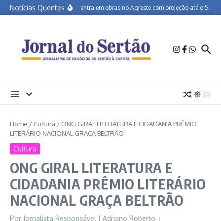
Ir para o conteúdo
Notícias Quentes
BR-232 entra em obras no Agreste com projeção até o Sertão
Home
/
Cultura
/
ONG GIRAL LITERATURA E CIDADANIA PRÊMIO
LITERÁRIO NACIONAL GRAÇA BELTRÃO
Cultura
ONG GIRAL LITERATURA E
CIDADANIA PRÊMIO LITERÁRIO
NACIONAL GRAÇA BELTRÃO
Por
Jornalista Responsável | Adriano Roberto