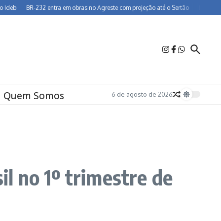
BR-232 entra em obras no Agreste com projeção até o Sertão
Dia dos Pais deve
Quem Somos
6 de agosto de 2026
l no 1º trimestre de