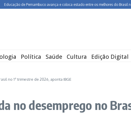
o de Pernambuco avança e coloca estado entre os melhores do Brasil no Ideb
ologia
Política
Saúde
Cultura
Edição Digital
il no 1º trimestre de 2026, aponta IBGE
a no desemprego no Brasi