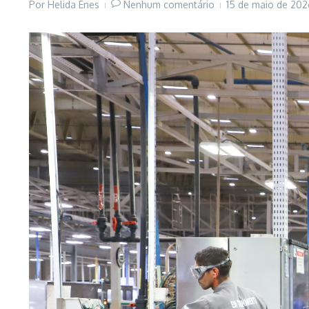
Por
Helida Enes
Nenhum comentário
15 de maio de 20