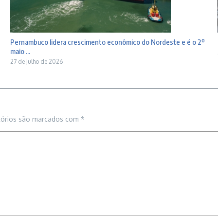
Pernambuco lidera crescimento econômico do Nordeste e é o 2º
maio ...
27 de julho de 2026
tórios são marcados com
*