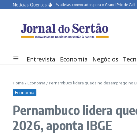
Ir para o conteúdo
Notícias Quentes
APA Petrolina tem três atletas convocados para o Grand Prix de Cali
Educaçã
Entrevista
Economia
Negócios
Tecn
Home
/
Economia
/
Pernambuco lidera queda no desemprego no Bras
Economia
Pernambuco lidera qued
2026, aponta IBGE