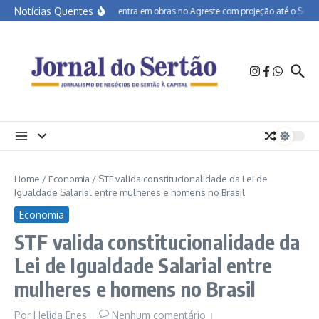
Ir para o conteúdo
Notícias Quentes
BR-232 entra em obras no Agreste com projeção até o Sertão
Home
/
Economia
/
STF valida constitucionalidade da Lei de
Igualdade Salarial entre mulheres e homens no Brasil
Economia
STF valida constitucionalidade da
Lei de Igualdade Salarial entre
mulheres e homens no Brasil
Por
Helida Enes
Nenhum comentário