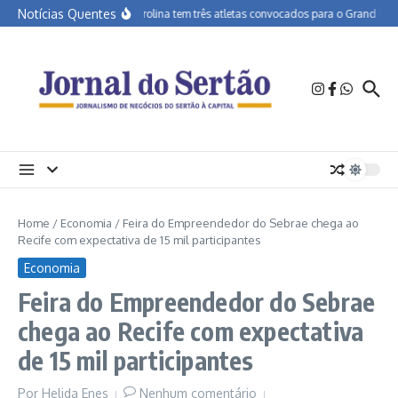
Ir para o conteúdo
Notícias Quentes
APA Petrolina tem três atletas convocados para o Grand Prix d
Home
/
Economia
/
Feira do Empreendedor do Sebrae chega ao
Recife com expectativa de 15 mil participantes
Economia
Feira do Empreendedor do Sebrae
chega ao Recife com expectativa
de 15 mil participantes
Por
Helida Enes
Nenhum comentário