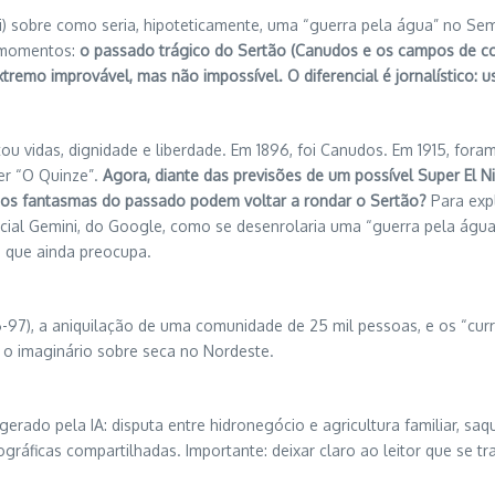
ini) sobre como seria, hipoteticamente, uma “guerra pela água” no Sem
s momentos:
o passado trágico do Sertão (Canudos e os campos de conc
remo improvável, mas não impossível. O diferencial é jornalístico: 
ustou vidas, dignidade e liberdade. Em 1896, foi Canudos. Em 1915, f
er “O Quinze”.
Agora, diante das previsões de um possível Super El 
u os fantasmas do passado podem voltar a rondar o Sertão?
Para expl
cial Gemini, do Google, como se desenrolaria uma “guerra pela água”
 que ainda preocupa.
-97), a aniquilação de uma comunidade de 25 mil pessoas, e os “curra
 o imaginário sobre seca no Nordeste.
co gerado pela IA: disputa entre hidronegócio e agricultura familiar, s
rográficas compartilhadas. Importante: deixar claro ao leitor que se 