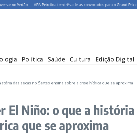
 Sertão
APA Petrolina tem três atletas convocados para o Grand Prix de Cali
ologia
Política
Saúde
Cultura
Edição Digital
istória das secas no Sertão ensina sobre a crise hídrica que se aproxima
 El Niño: o que a história
drica que se aproxima