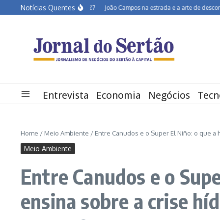
Ir para o conteúdo
Notícias Quentes
árido em alerta para 2027
João Campos na estrada e a arte de desconversar no
Entrevista
Economia
Negócios
Tecn
Home
/
Meio Ambiente
/
Entre Canudos e o Super El Niño: o que a h
Meio Ambiente
Entre Canudos e o Super
ensina sobre a crise hí