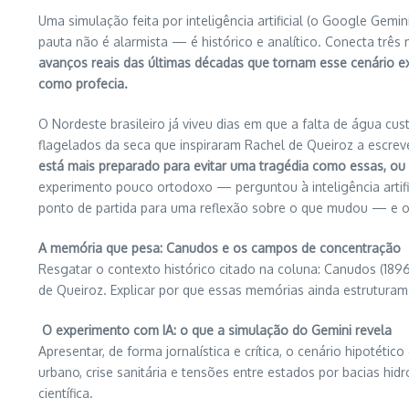
Uma simulação feita por inteligência artificial (o Google Gem
pauta não é alarmista — é histórico e analítico. Conecta trê
avanços reais das últimas décadas que tornam esse cenário ext
como profecia.
O Nordeste brasileiro já viveu dias em que a falta de água c
flagelados da seca que inspiraram Rachel de Queiroz a escrev
está mais preparado para evitar uma tragédia como essas, o
experimento pouco ortodoxo — perguntou à inteligência artifi
ponto de partida para uma reflexão sobre o que mudou — e o
A memória que pesa: Canudos e os campos de concentração
Resgatar o contexto histórico citado na coluna: Canudos (1896
de Queiroz. Explicar por que essas memórias ainda estruturam
O experimento com IA: o que a simulação do Gemini revela
Apresentar, de forma jornalística e crítica, o cenário hipotéti
urbano, crise sanitária e tensões entre estados por bacias hid
científica.