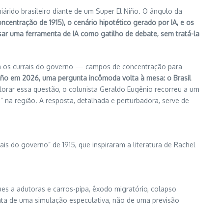
iárido brasileiro diante de um Super El Niño. O ângulo da
entração de 1915), o cenário hipotético gerado por IA, e os
usar uma ferramenta de IA como gatilho de debate, sem tratá-la
oram os currais do governo — campos de concentração para
Niño em 2026, uma pergunta incômoda volta à mesa: o Brasil
orar essa questão, o colunista Geraldo Eugênio recorreu a um
 na região. A resposta, detalhada e perturbadora, serve de
is do governo” de 1915, que inspiraram a literatura de Rachel
aques a adutoras e carros-pipa, êxodo migratório, colapso
trata de uma simulação especulativa, não de uma previsão