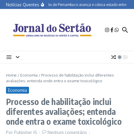
Ir para o conteúdo
Notícias Quentes
Educação de Pernambuco avança e coloca estado entre os mel
Home
/
Economia
/
Processo de habilitação inclui diferentes
avaliações; entenda onde entra o exame toxicológico
Economia
Processo de habilitação inclui
diferentes avaliações; entenda
onde entra o exame toxicológico
Por
Publisher JS
Nenhum comentário