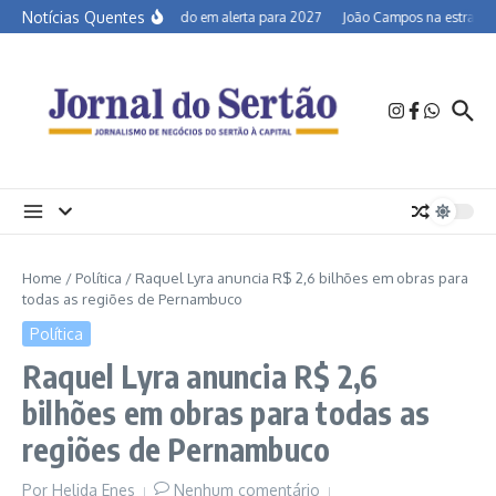
Ir para o conteúdo
Notícias Quentes
Semiárido em alerta para 2027
João Campos na estrada e 
Home
/
Política
/
Raquel Lyra anuncia R$ 2,6 bilhões em obras para
todas as regiões de Pernambuco
Política
Raquel Lyra anuncia R$ 2,6
bilhões em obras para todas as
regiões de Pernambuco
Por
Helida Enes
Nenhum comentário