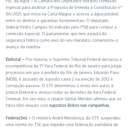
PEC da Água – A Câmara dos Deputados instalou comissão
especial para analisar a Proposta de Emenda à Constituição nº
06/2021, que inclui na Carta Magna o acesso a água potável
entre os direitos e garantias fundamentais. O deputado
federal Pedro Campos foi indicado pelo PSB para compor a
comissão especial. O parlamentar, que tem a pauta da
segurança hídrica como eixo do seu mandato, comemorou o
avanço da matéria.
Eleitoral –
Por maioria, o Supremo Tribunal Federal declarou a
incompetência da 7ª Vara Federal do Rio de Janeiro para julgar
processos em que o prefeito do Rio de Janeiro, Eduardo Paes
(MDB), é acusado de suposto caixa 2 na eleição de 2012 e
corrupção passiva. O STF determinou o envio dos autos à
Justiça Eleitoral e anulou todas as decisões da Vara Federal
Criminal. Em seu voto, o relator Gilmar Mendes afirmou que os
fatos têm relação com
supostos ilícitos nas campanhas.
Federações –
O ministro André Mendonça, do STF, suspendeu
uma norma do TSE que impedia uma federação partidária de