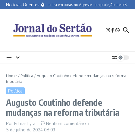
Ir para o conteúdo
Notícias Quentes
BR-232 entra em obras no Agreste com projeção até o Sertão
Home
/
Política
/
Augusto Coutinho defende mudanças na reforma
tributária
Política
Augusto Coutinho defende
mudanças na reforma tributária
Por
Edmar Lyra
Nenhum comentário
5 de julho de 2024
06:03