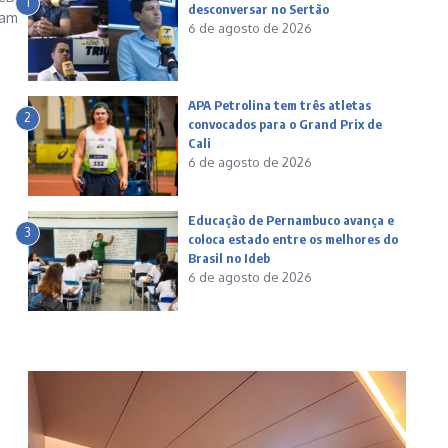
1
desconversar no Sertão
ram
6 de agosto de 2026
APA Petrolina tem três atletas
2
convocados para o Grand Prix de
Cali
6 de agosto de 2026
Educação de Pernambuco avança e
3
coloca estado entre os melhores do
Brasil no Ideb
6 de agosto de 2026