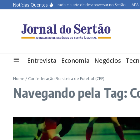
Ir para o conteúdo
Notícias Quentes
João Campos na estrada e a arte de desconversar no Sertão
APA Petrol
Entrevista
Economia
Negócios
Tecn
Home
/
Confederação Brasileira de Futebol (CBF)
Navegando pela Tag: Co