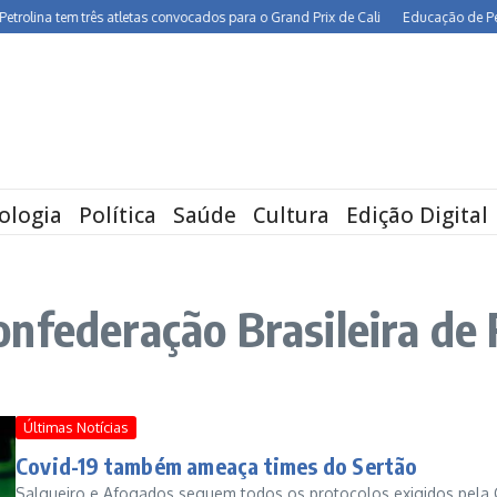
ina tem três atletas convocados para o Grand Prix de Cali
Educação de Pernamb
ologia
Política
Saúde
Cultura
Edição Digital
nfederação Brasileira de 
Últimas Notícias
Covid-19 também ameaça times do Sertão
Salgueiro e Afogados seguem todos os protocolos exigidos pela