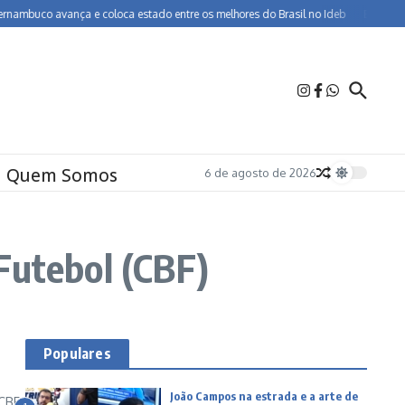
uco avança e coloca estado entre os melhores do Brasil no Ideb
BR-232 entra 
Quem Somos
6 de agosto de 2026
Futebol (CBF)
Populares
João Campos na estrada e a arte de
 CBF