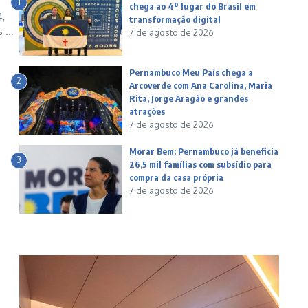
1
chega ao 4º lugar do Brasil em
4,
transformação digital
 ...
7 de agosto de 2026
Pernambuco Meu País chega a
2
Arcoverde com Ana Carolina, Maria
Rita, Jorge Aragão e grandes
atrações
7 de agosto de 2026
Morar Bem: Pernambuco já beneficia
3
26,5 mil famílias com subsídio para
compra da casa própria
7 de agosto de 2026