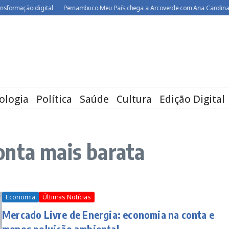
rmação digital
Pernambuco Meu País chega a Arcoverde com Ana Carolina, Mari
ologia
Política
Saúde
Cultura
Edição Digital
onta mais barata
Economia
Últimas Notícias
Mercado Livre de Energia: economia na conta e
menos poluição ambiental