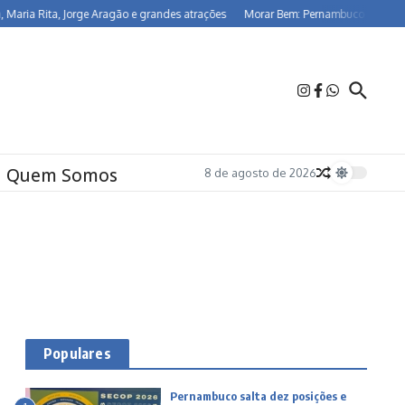
a Rita, Jorge Aragão e grandes atrações
Morar Bem: Pernambuco já beneficia 2
Quem Somos
8 de agosto de 2026
Populares
Pernambuco salta dez posições e