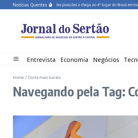
Ir para o conteúdo
Notícias Quentes
Pernambuco salta dez posições e chega ao 4º lugar do Brasil em transfo
Entrevista
Economia
Negócios
Tecn
Home
/
Conta mais barata
Navegando pela Tag: C