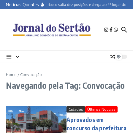
Ir para o conteúdo
Notícias Quentes
Pernambuco salta dez posições e chega ao 4º lugar do Brasi
Home
/
Convocação
Navegando pela Tag: Convocação
Cidades
Últimas Notícias
Aprovados em
concurso da prefeitura