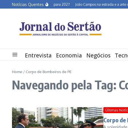
Ir para o conteúdo
Notícias Quentes
Semiárido em alerta para 2027
João Campos na estrada e a arte de de
Entrevista
Economia
Negócios
Tecn
Home
/
Corpo de Bombeiros de PE
Navegando pela Tag: C
Últimas Notíc
Corpo de
A solenidade