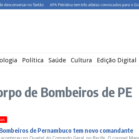
sconversar no Sertão
APA Petrolina tem três atletas convocados para o Grand P
ologia
Política
Saúde
Cultura
Edição Digital
orpo de Bombeiros de PE
ias
 Bombeiros de Pernambuco tem novo comandante
 aconteceu no Quartel do Comando Geral, no Recife. O coronel Man