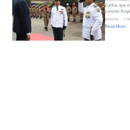
Cunha, que es
coronel Rogé
Antonio
7 d
Read More