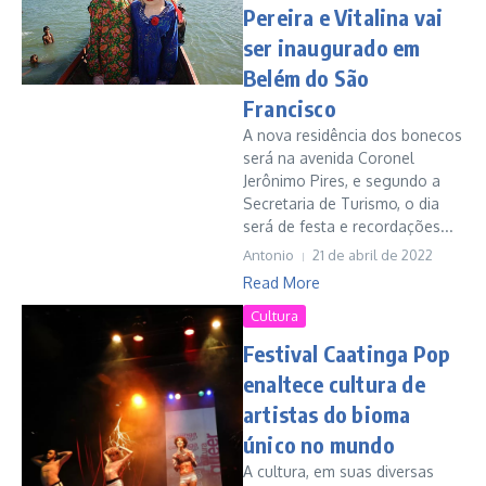
Pereira e Vitalina vai
ser inaugurado em
Belém do São
Francisco
A nova residência dos bonecos
será na avenida Coronel
Jerônimo Pires, e segundo a
Secretaria de Turismo, o dia
será de festa e recordações...
Antonio
21 de abril de 2022
Read More
Cultura
Festival Caatinga Pop
enaltece cultura de
artistas do bioma
único no mundo
A cultura, em suas diversas