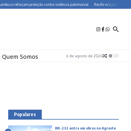
o reforçam proteção contra violência patrimonial
Recife vira polo de farmaco
Quem Somos
6 de agosto de 2026
Populares
BR-232 entra em obras no Agreste