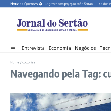
Ir para o conteúdo
Notícias Quentes
BR-232 entra em obras no Agreste com projeção até o Sertão
Dia dos Pais d
Entrevista
Economia
Negócios
Tecn
Home
/
culturias
Navegando pela Tag: cu