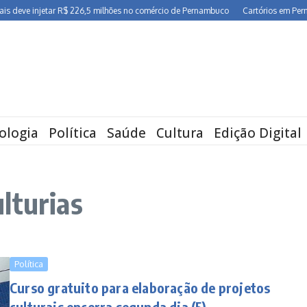
eve injetar R$ 226,5 milhões no comércio de Pernambuco
Cartórios em Pernambuc
ologia
Política
Saúde
Cultura
Edição Digital
lturias
Política
Curso gratuito para elaboração de projetos
culturais encerra segunda dia (5)