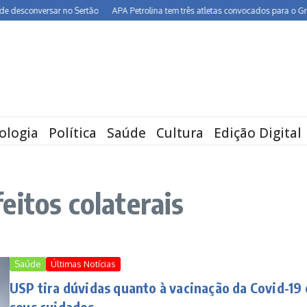
esconversar no Sertão
APA Petrolina tem três atletas convocados para o Grand P
ologia
Política
Saúde
Cultura
Edição Digital
eitos colaterais
Saúde
Últimas Notícias
USP tira dúvidas quanto à vacinação da Covid-19 
seus cuidados