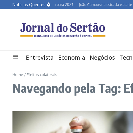
Ir para o conteúdo
Notícias Quentes
Semiárido em alerta para 2027
João Campos na estrada e a arte de d
Entrevista
Economia
Negócios
Tecn
Home
/
Efeitos colaterais
Navegando pela Tag: Ef