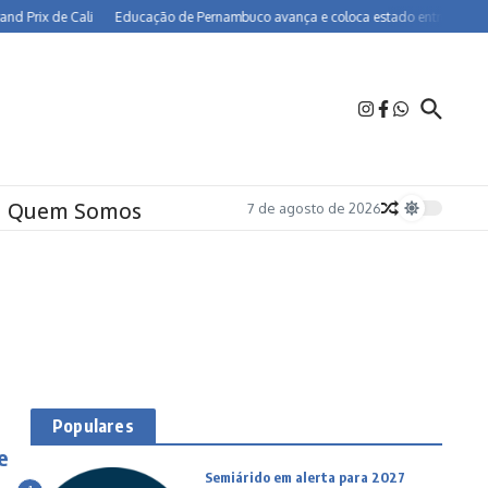
rix de Cali
Educação de Pernambuco avança e coloca estado entre os melhores 
Quem Somos
7 de agosto de 2026
Populares
e
Semiárido em alerta para 2027