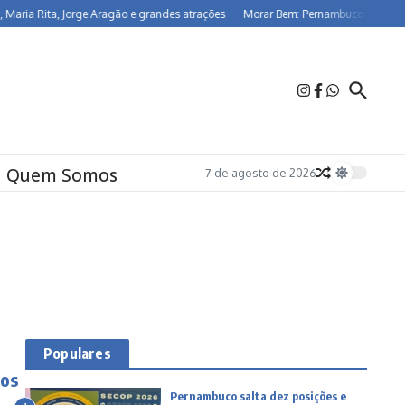
 Rita, Jorge Aragão e grandes atrações
Morar Bem: Pernambuco já beneficia 2
Quem Somos
7 de agosto de 2026
Populares
nos
Pernambuco salta dez posições e