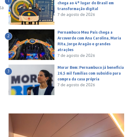
1
chega ao 4º lugar do Brasil em
ta
transformação digital
7 de agosto de 2026
Pernambuco Meu País chega a
2
Arcoverde com Ana Carolina, Maria
Rita, Jorge Aragão e grandes
atrações
7 de agosto de 2026
Morar Bem: Pernambuco já beneficia
3
26,5 mil famílias com subsídio para
compra da casa própria
7 de agosto de 2026