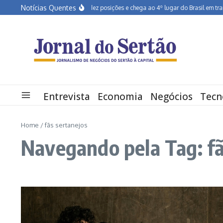
Ir para o conteúdo
Notícias Quentes
Pernambuco salta dez posições e chega ao 4º lugar do Brasil em transfo
Entrevista
Economia
Negócios
Tecn
Home
/
fãs sertanejos
Navegando pela Tag: fã