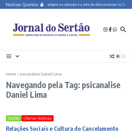
Ir para o conteúdo
Notícias Quentes
João Campos na estrada e a arte de desconversar no Sertão
Home
/
psicanalise Daniel Lima
Navegando pela Tag: psicanalise
Daniel Lima
Saúde
Últimas Notícias
Relações Sociais e Cultura do Cancelamento