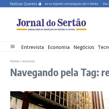
Ir para o conteúdo
Notícias Quentes
BR-232 entra em obras no Agreste com projeção até o Sertão
Dia dos P
Entrevista
Economia
Negócios
Tecn
Home
/
recursos
Navegando pela Tag: r