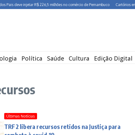
ais deve injetar R$ 226,5 milhões no comércio de Pernambuco
Cartórios em Pern
ologia
Política
Saúde
Cultura
Edição Digital
ecursos
Últimas Notícias
TRF2 libera recursos retidos na Justiça para
combate à covid-19