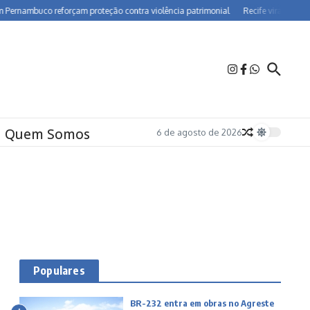
ambuco reforçam proteção contra violência patrimonial
Recife vira polo de fa
Quem Somos
6 de agosto de 2026
Populares
BR-232 entra em obras no Agreste