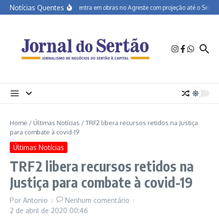
Ir para o conteúdo
Notícias Quentes
BR-232 entra em obras no Agreste com projeção até o Sertão
Home
/
Últimas Notícias
/
TRF2 libera recursos retidos na Justiça
para combate à covid-19
Últimas Notícias
TRF2 libera recursos retidos na
Justiça para combate à covid-19
Por
Antonio
Nenhum comentário
2 de abril de 2020
00:46