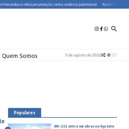
nambuco reforçam proteção contra violência patrimonial
Recife vira polo de f
Quem Somos
5 de agosto de 2026
Populares
te
BR-232 entra em obras no Agreste