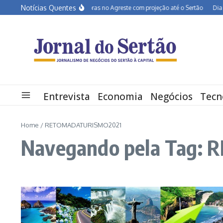
Ir para o conteúdo
Notícias Quentes
BR-232 entra em obras no Agreste com projeção até o Sertão
Dia dos 
Entrevista
Economia
Negócios
Tecn
Home
/
RETOMADATURISMO2021
Navegando pela Tag