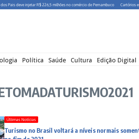
Pais deve injetar R$ 226,5 milhões no comércio de Pernambuco
Cartórios em Per
ologia
Política
Saúde
Cultura
Edição Digital
: RETOMADATURISMO2021
Últimas Notícias
Turismo no Brasil voltará a níveis normais somen
no fim de 2021