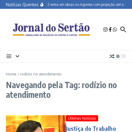
Ir para o conteúdo
Notícias Quentes
BR-232 entra em obras no Agreste com projeção até o Sertã
Home
/
rodízio no atendimento
Navegando pela Tag: rodízio no
atendimento
Últimas Notícias
Justiça do Trabalho