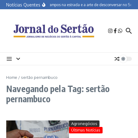
Ir para o conteúdo
Notícias Quentes
João Campos na estrada e a arte de desconversar no Sertão
Home
/
sertão pernambuco
Navegando pela Tag: sertão
pernambuco
Agronegócios
Últimas Notícias